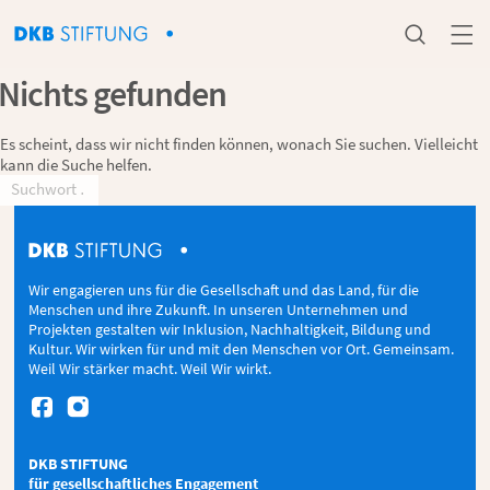


Nichts gefunden
Es scheint, dass wir nicht finden können, wonach Sie suchen. Vielleicht
kann die Suche helfen.
Wir engagieren uns für die Gesellschaft und das Land, für die
Menschen und ihre Zukunft. In unseren Unternehmen und
Projekten gestalten wir Inklusion, Nachhaltigkeit, Bildung und
Kultur. Wir wirken für und mit den Menschen vor Ort. Gemeinsam.
Weil Wir stärker macht. Weil Wir wirkt.


DKB STIFTUNG
für gesellschaftliches Engagement