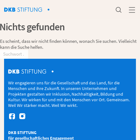


Nichts gefunden
Es scheint, dass wir nicht finden können, wonach Sie suchen. Vielleicht
kann die Suche helfen.
Wir engagieren uns für die Gesellschaft und das Land, für die
Menschen und ihre Zukunft. In unseren Unternehmen und
Projekten gestalten wir Inklusion, Nachhaltigkeit, Bildung und
Kultur. Wir wirken für und mit den Menschen vor Ort. Gemeinsam.
Weil Wir stärker macht. Weil Wir wirkt.


DKB STIFTUNG
für gesellschaftliches Engagement