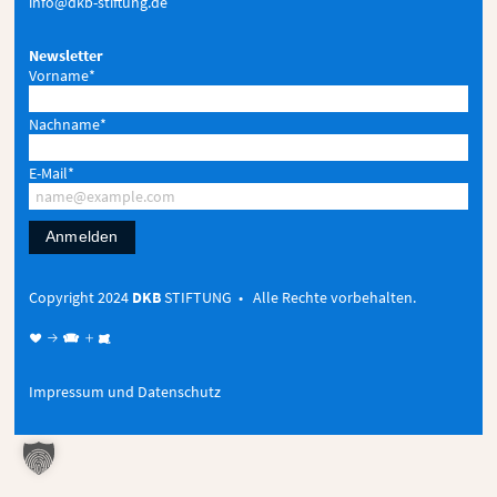
info@dkb-stiftung.de
Newsletter
Vorname*
Nachname*
E-Mail*
Anmelden
Copyright 2024
DKB
STIFTUNG • Alle Rechte vorbehalten.
♥ → 
+

Impressum und Datenschutz