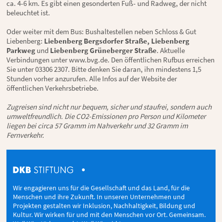
ca. 4-6 km. Es gibt einen gesonderten Fuß- und Radweg, der nicht
beleuchtet ist.
Oder weiter mit dem Bus: Bushaltestellen neben Schloss & Gut
Liebenberg:
Liebenberg Bergsdorfer Straße, Liebenberg
Parkweg
und
Liebenberg Grüneberger Straße
. Aktuelle
Verbindungen unter
www.bvg.de
. Den öffentlichen Rufbus erreichen
Sie unter 03306 2307. Bitte denken Sie daran, ihn mindestens 1,5
Stunden vorher anzurufen. Alle Infos auf der Website der
öffentlichen Verkehrsbetriebe.
Zugreisen sind nicht nur bequem, sicher und staufrei, sondern auch
umweltfreundlich. Die CO2-Emissionen pro Person und Kilometer
liegen bei circa 57 Gramm im Nahverkehr und 32 Gramm im
Fernverkehr.
Wir engagieren uns für die Gesellschaft und das Land, für die
Menschen und ihre Zukunft. In unseren Unternehmen und
Projekten gestalten wir Inklusion, Nachhaltigkeit, Bildung und
Kultur. Wir wirken für und mit den Menschen vor Ort. Gemeinsam.