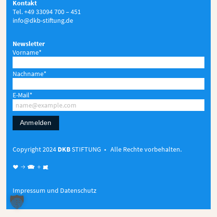
Kontakt
Tel. +49 33094 700 – 451
info@dkb-stiftung.de
Newsletter
Vorname*
Nachname*
E-Mail*
Anmelden
Copyright 2024
DKB
STIFTUNG • Alle Rechte vorbehalten.
♥ → 
+

Impressum und Datenschutz