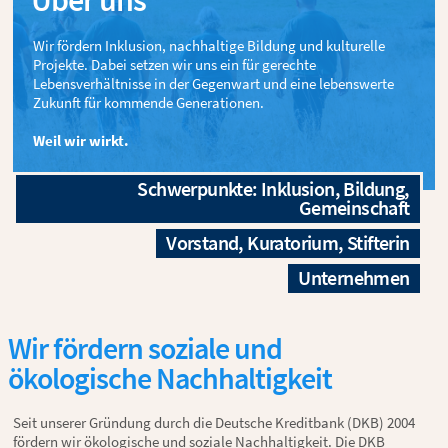
Über uns
Wir fördern Inklusion, nachhaltige Bildung und kulturelle
Projekte. Dabei setzen wir uns ein für gerechte
Lebensverhältnisse in der Gegenwart und eine lebenswerte
Zukunft für kommende Generationen.
Weil wir wirkt.
Schwerpunkte: Inklusion, Bildung,
Gemeinschaft
Vorstand, Kuratorium, Stifterin
Unternehmen
Wir fördern soziale und
ökologische Nachhaltigkeit
Seit unserer Gründung durch die Deutsche Kreditbank (DKB) 2004
fördern wir ökologische und soziale Nachhaltigkeit. Die DKB