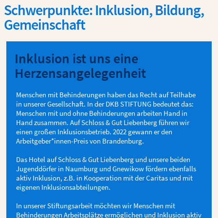
Schwerpunkte: Inklusion, Bildung,
Gemeinschaft
Inklusion ist uns eine
Herzensangelegenheit
Menschen mit Behinderungen haben das Recht auf Teilhabe
in unserer Gesellschaft. In der DKB STIFTUNG bedeutet das:
Menschen mit und ohne Behinderungen arbeiten Hand in
Hand zusammen. Auf Schloss & Gut Liebenberg führen wir
einen großen Inklusionsbetrieb. 2022 gewann er den
Arbeitgeber*innen-Preis von Brandenburg.
Das Hotel auf Schloss & Gut Liebenberg und unsere beiden
Jugenddörfer in Naumburg und Gnewikow fördern ebenfalls
aktiv Inklusion, z.B. in Kooperation mit der Caritas und mit
eigenen Inklusionsabteilungen.
In unserer Stiftungsarbeit möchten wir Menschen mit
Behinderungen Arbeitsplätze ermöglichen und Inklusion aktiv