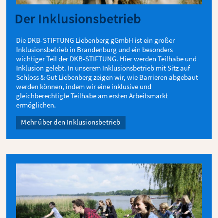
Der Inklusionsbetrieb
Die DKB-STIFTUNG Liebenberg gGmbH ist ein großer
Inklusionsbetrieb in Brandenburg und ein besonders
wichtiger Teil der DKB-STIFTUNG. Hier werden Teilhabe und
Inklusion gelebt. In unserem Inklusionsbetrieb mit Sitz auf
Schloss & Gut Liebenberg zeigen wir, wie Barrieren abgebaut
werden können, indem wir eine inklusive und
gleichberechtigte Teilhabe am ersten Arbeitsmarkt
ermöglichen.
Mehr über den Inklusionsbetrieb