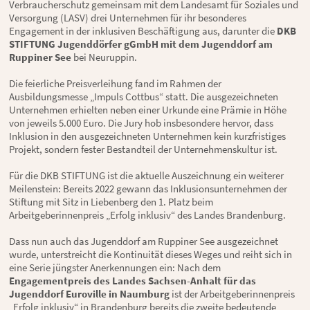
Verbraucherschutz gemeinsam mit dem Landesamt für Soziales und
Versorgung (LASV) drei Unternehmen für ihr besonderes
Engagement in der inklusiven Beschäftigung aus, darunter die
DKB
STIFTUNG Jugenddörfer gGmbH mit dem Jugenddorf am
Ruppiner See
bei Neuruppin.
Die feierliche Preisverleihung fand im Rahmen der
Ausbildungsmesse „Impuls Cottbus“ statt. Die ausgezeichneten
Unternehmen erhielten neben einer Urkunde eine Prämie in Höhe
von jeweils 5.000 Euro. Die Jury hob insbesondere hervor, dass
Inklusion in den ausgezeichneten Unternehmen kein kurzfristiges
Projekt, sondern fester Bestandteil der Unternehmenskultur ist.
Für die DKB STIFTUNG ist die aktuelle Auszeichnung ein weiterer
Meilenstein: Bereits 2022 gewann das Inklusionsunternehmen der
Stiftung mit Sitz in Liebenberg den 1. Platz beim
Arbeitgeberinnenpreis „Erfolg inklusiv“ des Landes Brandenburg.
Dass nun auch das Jugenddorf am Ruppiner See ausgezeichnet
wurde, unterstreicht die Kontinuität dieses Weges und reiht sich in
eine Serie jüngster Anerkennungen ein: Nach dem
Engagementpreis des Landes Sachsen-Anhalt für das
Jugenddorf Euroville in Naumburg
ist der Arbeitgeberinnenpreis
„Erfolg inklusiv“ in Brandenburg bereits die zweite bedeutende