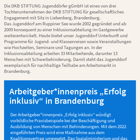
Die DKB STIFTUNG Jugenddörfer gGmbH ist eines von drei
Tochterunternehmen der DKB STIFTUNG für gesellschaftliches
Engagement mit Sitz in Liebenberg, Brandenburg.
Das Jugenddorf am Ruppiner See wurde 2002 gegründet und ab
2009 konsequent zu einer Inklusionsabteilung im Gastgewerbe
weiterentwickelt. Heute bietet unser Jugenddorf Unterkunft und
Programme für Jugend- und Klassenreisen sowie Veranstaltungen
wie Hochzeiten, Seminare und Tagungen an. In der
Inklusionsabteilung arbeiten 33 Mitarbeitende, darunter 13
Menschen mit Schwerbehinderung. Damit steht das Jugenddorf
exemplarisch für nachhaltige Teilhabe am Arbeitsmarkt in
Brandenburg.
Arbeitgeber*innenpreis „Erfolg
inklusiv“ in Brandenburg
Der Arbeitgeber*innenpreis „Erfolg inklusiv“ würdigt
vorbildliche Praxisbeispiele bei der Beschäftigung und
Ausbildung von Menschen mit Behinderungen. Mit dem 2022
eingeführten Preis wird eine Maßnahme aus dem
Koalitionsvertrag umgesetzt. Das Sozialministerium und das