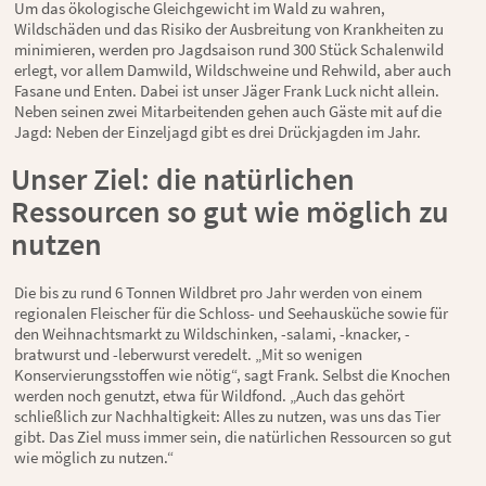
Um das ökologische Gleichgewicht im Wald zu wahren,
Wildschäden und das Risiko der Ausbreitung von Krankheiten zu
minimieren, werden pro Jagdsaison rund 300 Stück Schalenwild
erlegt, vor allem Damwild, Wildschweine und Rehwild, aber auch
Fasane und Enten. Dabei ist unser Jäger Frank Luck nicht allein.
Neben seinen zwei Mitarbeitenden gehen auch Gäste mit auf die
Jagd: Neben der Einzeljagd gibt es drei Drückjagden im Jahr.
Unser Ziel: die natürlichen
Ressourcen so gut wie möglich zu
nutzen
Die bis zu rund 6 Tonnen Wildbret pro Jahr werden von einem
regionalen Fleischer für die Schloss- und Seehausküche sowie für
den Weihnachtsmarkt zu Wildschinken, -salami, -knacker, -
bratwurst und -leberwurst veredelt. „Mit so wenigen
Konservierungsstoffen wie nötig“, sagt Frank. Selbst die Knochen
werden noch genutzt, etwa für Wildfond. „Auch das gehört
schließlich zur Nachhaltigkeit: Alles zu nutzen, was uns das Tier
gibt. Das Ziel muss immer sein, die natürlichen Ressourcen so gut
wie möglich zu nutzen.“