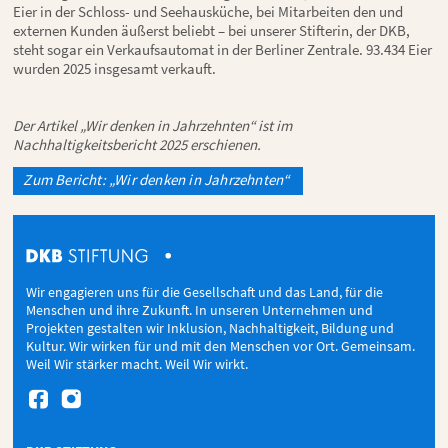
Eier in der Schloss- und Seehausküche, bei Mitarbeiten den und
externen Kunden äußerst beliebt – bei unserer Stifterin, der DKB,
steht sogar ein Verkaufsautomat in der Berliner Zentrale. 93.434 Eier
wurden 2025 insgesamt verkauft.
Der Artikel „Wir denken in Jahrzehnten“ ist im
Nachhaltigkeitsbericht 2025 erschienen.
Zum Bericht: „Wir denken in Jahrzehnten“
Wir engagieren uns für die Gesellschaft und das Land, für die
Menschen und ihre Zukunft. In unseren Unternehmen und
Projekten gestalten wir Inklusion, Nachhaltigkeit, Bildung und
Kultur. Wir wirken für und mit den Menschen vor Ort. Gemeinsam.
Weil Wir stärker macht. Weil Wir wirkt.

