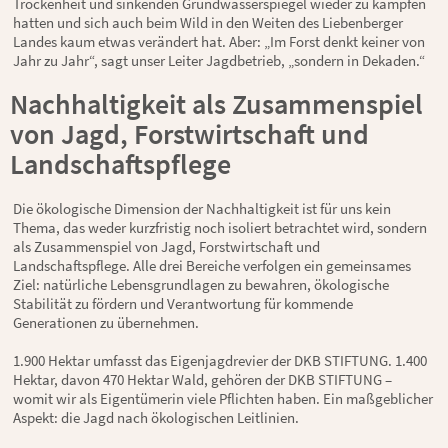
Trockenheit und sinkenden Grundwasserspiegel wieder zu kämpfen
hatten und sich auch beim Wild in den Weiten des Liebenberger
Landes kaum etwas verändert hat. Aber: „Im Forst denkt keiner von
Jahr zu Jahr“, sagt unser Leiter Jagdbetrieb, „sondern in Dekaden.“
Nachhaltigkeit als Zusammenspiel
von Jagd, Forstwirtschaft und
Landschaftspflege
Die ökologische Dimension der Nachhaltigkeit ist für uns kein
Thema, das weder kurzfristig noch isoliert betrachtet wird, sondern
als Zusammenspiel von Jagd, Forstwirtschaft und
Landschaftspflege. Alle drei Bereiche verfolgen ein gemeinsames
Ziel: natürliche Lebensgrundlagen zu bewahren, ökologische
Stabilität zu fördern und Verantwortung für kommende
Generationen zu übernehmen.
1.900 Hektar umfasst das Eigenjagdrevier der DKB STIFTUNG. 1.400
Hektar, davon 470 Hektar Wald, gehören der DKB STIFTUNG –
womit wir als Eigentümerin viele Pflichten haben. Ein maßgeblicher
Aspekt: die Jagd nach ökologischen Leitlinien.