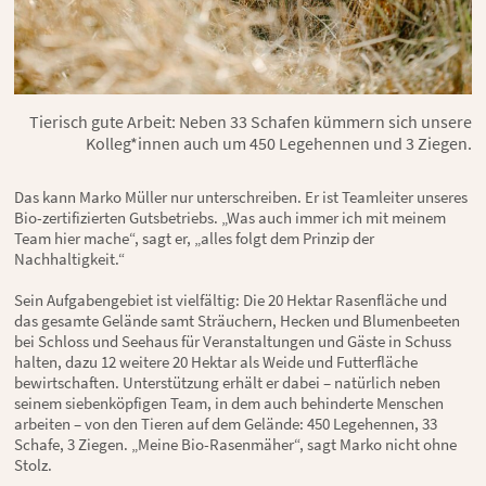
Tierisch gute Arbeit: Neben 33 Schafen kümmern sich unsere
Kolleg*innen auch um 450 Legehennen und 3 Ziegen.
Das kann Marko Müller nur unterschreiben. Er ist Teamleiter unseres
Bio-zertifizierten Gutsbetriebs. „Was auch immer ich mit meinem
Team hier mache“, sagt er, „alles folgt dem Prinzip der
Nachhaltigkeit.“
Sein Aufgabengebiet ist vielfältig: Die 20 Hektar Rasenfläche und
das gesamte Gelände samt Sträuchern, Hecken und Blumenbeeten
bei Schloss und Seehaus für Veranstaltungen und Gäste in Schuss
halten, dazu 12 weitere 20 Hektar als Weide und Futterfläche
bewirtschaften. Unterstützung erhält er dabei – natürlich neben
seinem siebenköpfigen Team, in dem auch behinderte Menschen
arbeiten – von den Tieren auf dem Gelände: 450 Legehennen, 33
Schafe, 3 Ziegen. „Meine Bio-Rasenmäher“, sagt Marko nicht ohne
Stolz.