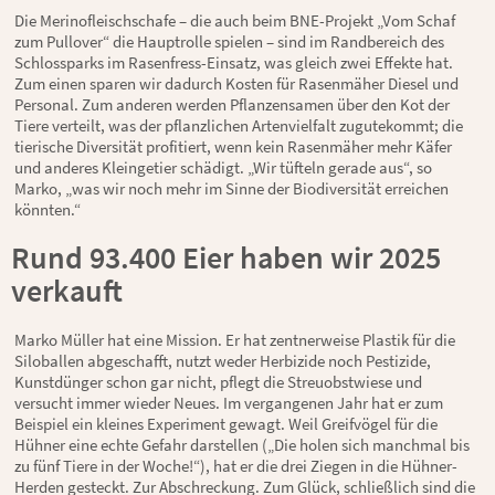
Die Merinofleischschafe – die auch beim BNE-Projekt „Vom Schaf
zum Pullover“ die Hauptrolle spielen – sind im Randbereich des
Schlossparks im Rasenfress-Einsatz, was gleich zwei Effekte hat.
Zum einen sparen wir dadurch Kosten für Rasenmäher Diesel und
Personal. Zum anderen werden Pflanzensamen über den Kot der
Tiere verteilt, was der pflanzlichen Artenvielfalt zugutekommt; die
tierische Diversität profitiert, wenn kein Rasenmäher mehr Käfer
und anderes Kleingetier schädigt. „Wir tüfteln gerade aus“, so
Marko, „was wir noch mehr im Sinne der Biodiversität erreichen
könnten.“
Rund 93.400 Eier haben wir 2025
verkauft
Marko Müller hat eine Mission. Er hat zentnerweise Plastik für die
Siloballen abgeschafft, nutzt weder Herbizide noch Pestizide,
Kunstdünger schon gar nicht, pflegt die Streuobstwiese und
versucht immer wieder Neues. Im vergangenen Jahr hat er zum
Beispiel ein kleines Experiment gewagt. Weil Greifvögel für die
Hühner eine echte Gefahr darstellen („Die holen sich manchmal bis
zu fünf Tiere in der Woche!“), hat er die drei Ziegen in die Hühner-
Herden gesteckt. Zur Abschreckung. Zum Glück, schließlich sind die