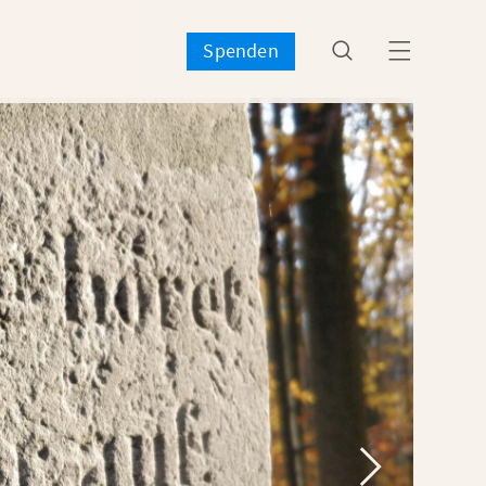


Spenden
