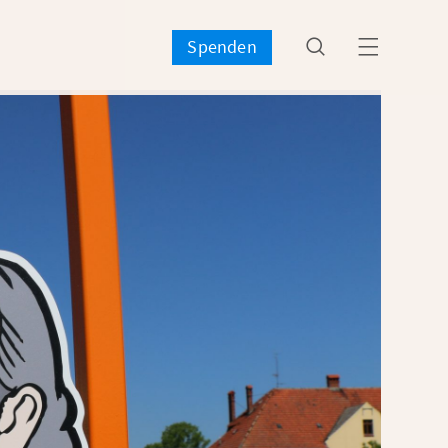


Spenden