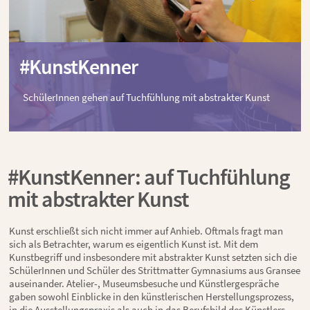
#KunstKenner
#KunstKenner
#KunstKenner
SchülerInnen gehen auf Tuchfühlung mit abstrakter Kunst
SchülerInnen gehen auf Tuchfühlung mit abstrakter Kunst
SchülerInnen gehen auf Tuchfühlung mit abstrakter Kunst
#KunstKenner: auf Tuchfühlung
mit abstrakter Kunst
Kunst erschließt sich nicht immer auf Anhieb. Oftmals fragt man
sich als Betrachter, warum es eigentlich Kunst ist. Mit dem
Kunstbegriff und insbesondere mit abstrakter Kunst setzten sich die
SchülerInnen und Schüler des Strittmatter Gymnasiums aus Gransee
auseinander. Atelier-, Museumsbesuche und Künstlergespräche
gaben sowohl Einblicke in den künstlerischen Herstellungsprozess,
in die Ausstellungspraxis als auch in das Berufsbild des Künstlers.