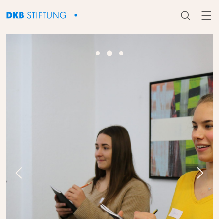



