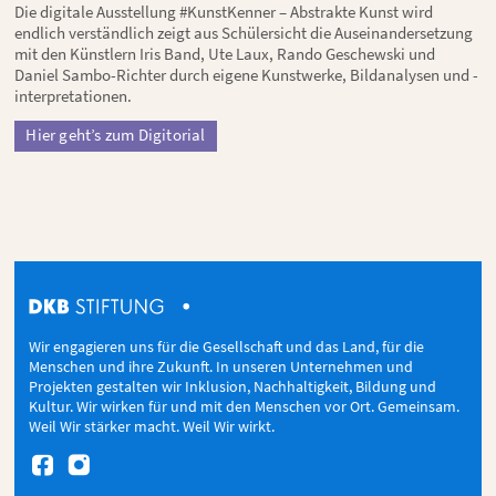
Die digitale Ausstellung #KunstKenner – Abstrakte Kunst wird
endlich verständlich zeigt aus Schülersicht die Auseinandersetzung
mit den Künstlern Iris Band, Ute Laux, Rando Geschewski und
Daniel Sambo-Richter durch eigene Kunstwerke, Bildanalysen und -
interpretationen.
Hier geht’s zum Digitorial
Wir engagieren uns für die Gesellschaft und das Land, für die
Menschen und ihre Zukunft. In unseren Unternehmen und
Projekten gestalten wir Inklusion, Nachhaltigkeit, Bildung und
Kultur. Wir wirken für und mit den Menschen vor Ort. Gemeinsam.
Weil Wir stärker macht. Weil Wir wirkt.

