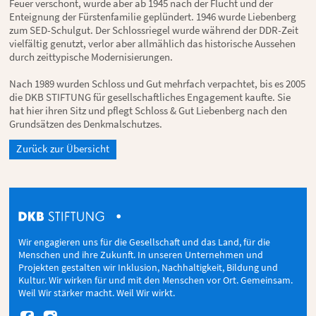
Feuer verschont, wurde aber ab 1945 nach der Flucht und der
Enteignung der Fürstenfamilie geplündert. 1946 wurde Liebenberg
zum SED-Schulgut. Der Schlossriegel wurde während der DDR-Zeit
vielfältig genutzt, verlor aber allmählich das historische Aussehen
durch zeittypische Modernisierungen.
Nach 1989 wurden Schloss und Gut mehrfach verpachtet, bis es 2005
die DKB STIFTUNG für gesellschaftliches Engagement kaufte. Sie
hat hier ihren Sitz und pflegt Schloss & Gut Liebenberg nach den
Grundsätzen des Denkmalschutzes.
Zurück zur Übersicht
Wir engagieren uns für die Gesellschaft und das Land, für die
Menschen und ihre Zukunft. In unseren Unternehmen und
Projekten gestalten wir Inklusion, Nachhaltigkeit, Bildung und
Kultur. Wir wirken für und mit den Menschen vor Ort. Gemeinsam.
Weil Wir stärker macht. Weil Wir wirkt.