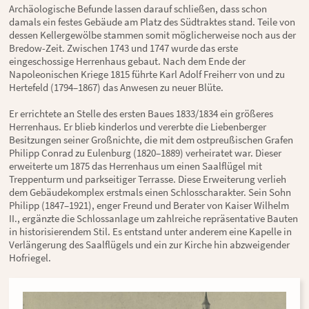
Archäologische Befunde lassen darauf schließen, dass schon
damals ein festes Gebäude am Platz des Südtraktes stand. Teile von
dessen Kellergewölbe stammen somit möglicherweise noch aus der
Bredow-Zeit. Zwischen 1743 und 1747 wurde das erste
eingeschossige Herrenhaus gebaut. Nach dem Ende der
Napoleonischen Kriege 1815 führte Karl Adolf Freiherr von und zu
Hertefeld (1794–1867) das Anwesen zu neuer Blüte.
Er errichtete an Stelle des ersten Baues 1833/1834 ein größeres
Herrenhaus. Er blieb kinderlos und vererbte die Liebenberger
Besitzungen seiner Großnichte, die mit dem ostpreußischen Grafen
Philipp Conrad zu Eulenburg (1820–1889) verheiratet war. Dieser
erweiterte um 1875 das Herrenhaus um einen Saalflügel mit
Treppenturm und parkseitiger Terrasse. Diese Erweiterung verlieh
dem Gebäudekomplex erstmals einen Schlosscharakter. Sein Sohn
Philipp (1847–1921), enger Freund und Berater von Kaiser Wilhelm
II., ergänzte die Schlossanlage um zahlreiche repräsentative Bauten
in historisierendem Stil. Es entstand unter anderem eine Kapelle in
Verlängerung des Saalflügels und ein zur Kirche hin abzweigender
Hofriegel.